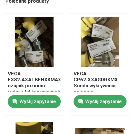
Polecane produkty
VEGA
VEGA
FX82.AXATBFHXKMAX
CP62.XXAGDRKMX
czujnik poziomu
Sonda wykrywania
radaru fal kierowanych
poziomu
Do domu
pojemnościowego
Wyślij zapytanie
Wyślij zapytanie
Produkty
O nas