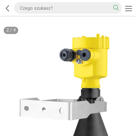
2
/
4