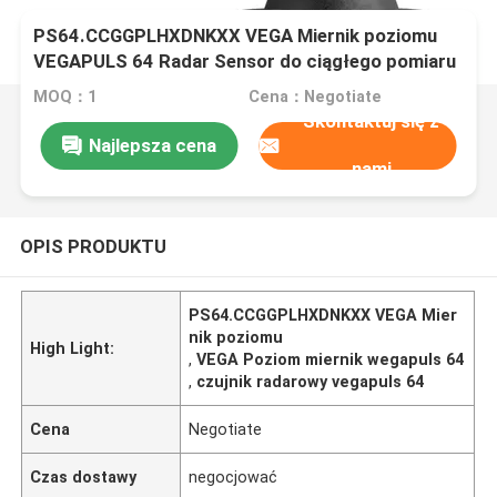
PS64.CCGGPLHXDNKXX VEGA Miernik poziomu
VEGAPULS 64 Radar Sensor do ciągłego pomiaru
poziomu
MOQ：1
Cena：Negotiate
Skontaktuj się z
Najlepsza cena
nami
OPIS PRODUKTU
PS64.CCGGPLHXDNKXX VEGA Mier
nik poziomu
High Light:
,
VEGA Poziom miernik wegapuls 64
,
czujnik radarowy vegapuls 64
Cena
Negotiate
Czas dostawy
negocjować