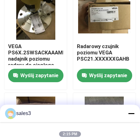
Wycieczka po fabryce
Skontaktuj się z nami
VEGA
Radarowy czujnik
PS6X.2SWSACKAAAMKHAXXXXXXX
poziomu VEGA
Nowości
nadajnik poziomu
PSC21.XXXXXXGAHB
radaru do ciągłego
Wyślij zapytanie
Wyślij zapytanie
Poproś o wycenę
News
sales3
ALLEN BRADLEY PLC Produkty
2:15 PM
PEPPERL FUCHS Izolowana bariera